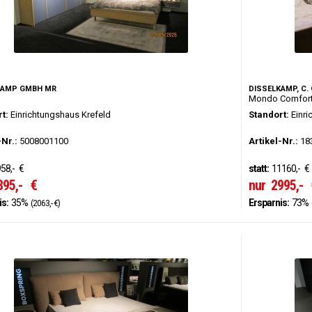
KAMP GMBH MR
DISSELKAMP, C.
Mondo Comfort
t:
Einrichtungshaus Krefeld
Standort:
Einri
-Nr.:
5008001100
Artikel-Nr.:
18
58,-
€
statt:
11160,-
€
895,-
€
nur
2995,-
is:
35%
Ersparnis:
73%
(2063,- €)