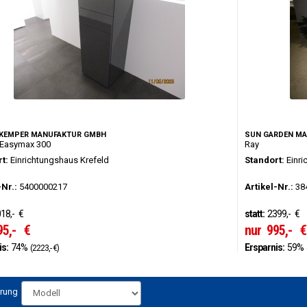
KEMPER MANUFAKTUR GMBH
SUN GARDEN MA
Easymax 300
Ray
t:
Einrichtungshaus Krefeld
Standort:
Einri
-Nr.:
5400000217
Artikel-Nr.:
38
18,-
€
statt:
2399,-
€
95,-
€
nur
995,-
€
is:
74%
Ersparnis:
59%
(2223,- €)
erung