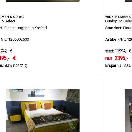
GMBH & CO. KG
WINKLE GMBH & 
llo Select
Dunlopillo Sele
t:
Einrichtungshaus Krefeld
Standort:
Einri
-Nr.:
1206002600
Artikel-Nr.:
12
742,-
€
statt:
11994,-
€
495,-
€
nur
2395,-
is:
80%
Ersparnis:
80%
(10247,- €)