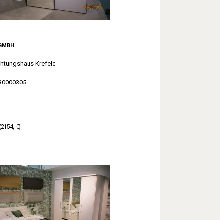
 GMBH
chtungshaus Krefeld
30000305
(2154,- €)