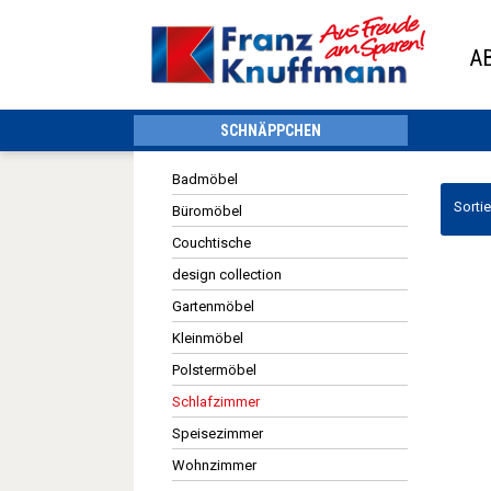
A
SCHNÄPPCHEN
Badmöbel
Sorti
Büromöbel
Couchtische
design collection
Gartenmöbel
Kleinmöbel
Polstermöbel
Schlafzimmer
Speisezimmer
Wohnzimmer