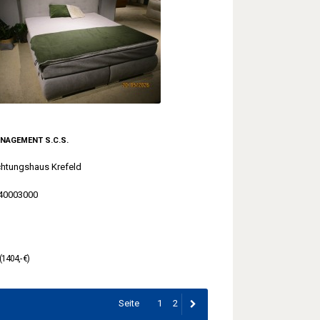
NAGEMENT S.C.S.
chtungshaus Krefeld
40003000
(1404,- €)
Seite
1
2