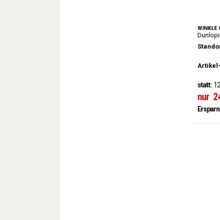
WINKLE 
Dunlopi
Standor
Artikel
statt:
12
nur
2
Ersparn