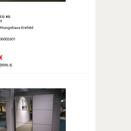
CO. KG
ct
chtungshaus Krefeld
06002601
€
(9599,- €)