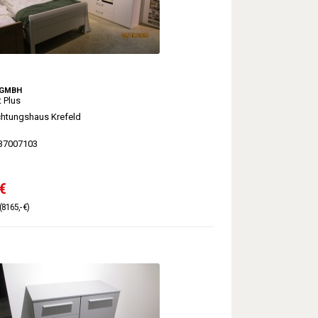
 GMBH
 Plus
chtungshaus Krefeld
37007103
€
(8165,- €)