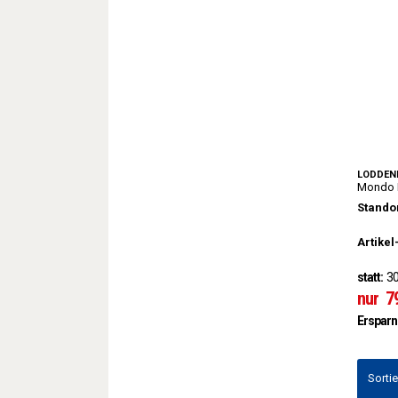
LODDEN
Mondo 
Standor
Artikel
statt:
30
nur
7
Ersparn
Sorti