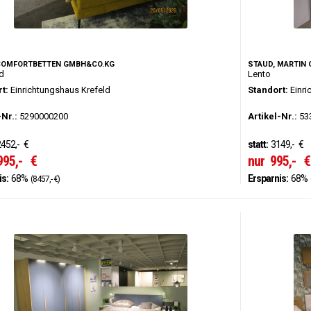
COMFORTBETTEN GMBH&CO.KG
STAUD, MARTIN
d
Lento
t:
Einrichtungshaus Krefeld
Standort:
Einri
-Nr.:
5290000200
Artikel-Nr.:
53
452,-
€
statt:
3149,-
€
995,-
€
nur
995,-
€
is:
68%
Ersparnis:
68%
(8457,- €)