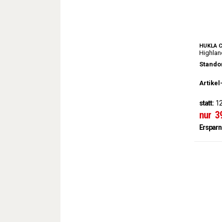
HUKLA 
Highlan
Standor
Artikel
statt:
12
nur
3
Ersparn