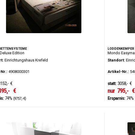
 BETTENSYSTEME
LODDENKEMPER
eluxe Edition
Mondo Easyma
t:
Einrichtungshaus Krefeld
Standort:
Einri
-Nr.:
4908000301
Artikel-Nr.:
54
152,-
€
statt:
3058,-
€
395,-
€
nur
795,-
€
is:
74%
Ersparnis:
74%
(9757,- €)