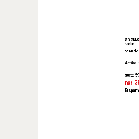
DISSEL
Malin
Standor
Artikel
statt:
59
nur
3
Ersparn