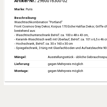
Artikel-Nr.:
2960016300-02
Marke:
Puris
Beschreibung:
Waschtischkombination "Portland"
Front Cosmos Grey Dekor, Korpus 170 Eiche Halifax Dekor, Griffe 
bestehend aus:
- Waschtischunterschrank BxHxT.:ca. 100 x 48 x 43 cm,
- Keramik-Waschtisch weiß mit Überlauf, BxHxT.:ca. 101 x 6,5 x 46 
- Hochschrank, BxHxT.:ca. 30 x 160 x 30 cm
- Spiegelschrank, 3 türig mit Glasfachboden und Aufsatzleuchte 9
Mängel
Ausstellungsstück - übliche Gebrauchsspu
Lieferung
gegen Mehrpreis möglich
Montage
gegen Mehrpreis möglich